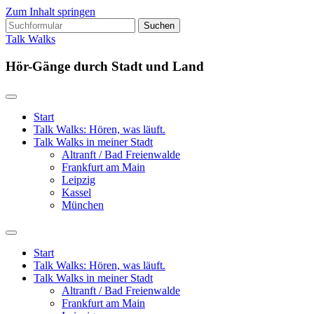
Zum Inhalt springen
Suchen
nach:
Talk Walks
Hör-Gänge durch Stadt und Land
Start
Talk Walks: Hören, was läuft.
Talk Walks in meiner Stadt
Altranft / Bad Freienwalde
Frankfurt am Main
Leipzig
Kassel
München
Suchfeld
ein-/ausblenden
Start
Talk Walks: Hören, was läuft.
Talk Walks in meiner Stadt
Altranft / Bad Freienwalde
Frankfurt am Main