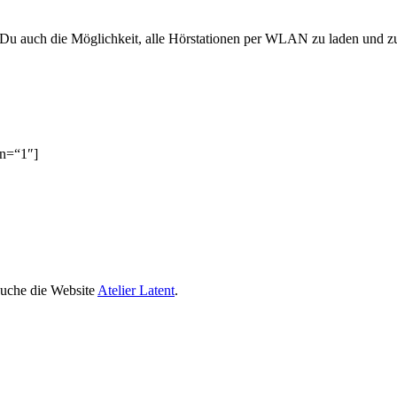
Du auch die Möglichkeit, alle Hörstationen per WLAN zu laden und zu
mn=“1″]
suche die Website
Atelier Latent
.