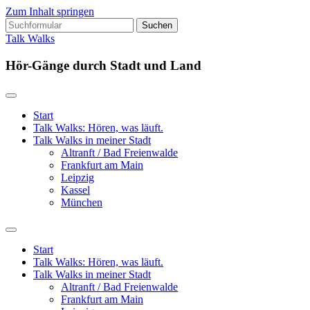
Zum Inhalt springen
Suchen
nach:
Talk Walks
Hör-Gänge durch Stadt und Land
Start
Talk Walks: Hören, was läuft.
Talk Walks in meiner Stadt
Altranft / Bad Freienwalde
Frankfurt am Main
Leipzig
Kassel
München
Suchfeld
ein-/ausblenden
Start
Talk Walks: Hören, was läuft.
Talk Walks in meiner Stadt
Altranft / Bad Freienwalde
Frankfurt am Main