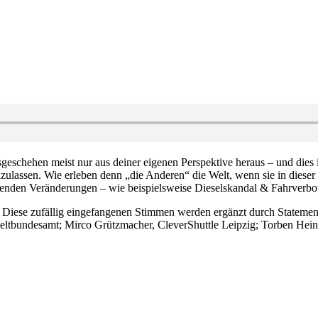
ge­schehen meist nur aus deiner eigenen Per­spekt­ive heraus – und dies i
zulassen. Wie erleben denn „die Anderen“ die Welt, wenn sie in dieser 
enden Ver­änder­ungen – wie beispielsweise Diesels­kandal & Fahr­verbot
 Diese zufällig einge­fangenen Stimmen werden ergänzt durch Statemen
eltbundesamt; Mirco Grützmacher, CleverShuttle Leipzig; Torben Hei