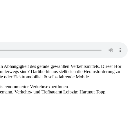
n Ab­häng­ig­keit des gerade ge­wähl­ten Verkehrs­mittels. Dieser Hör-
unterwegs sind? Darüber­hinaus stellt sich die Heraus­forderung zu
e oder Elektro­mobilität & selbst­fahrende Mobile.
ts renommierter Verkehrs­expertInnen.
nemann, Verkehrs- und Tiefbauamt Leipzig; Hartmut Topp,