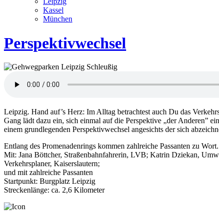
Leipzig
Kassel
München
Perspektivwechsel
Leipzig. Hand auf’s Herz: Im Alltag be­trach­test auch Du das Ver­kehrs­
Gang lädt dazu ein, sich einmal auf die Perspektive „der Anderen” ein
einem grund­legenden Perspektiv­wechsel angesichts der sich abzeich­n
Entlang des Promenaden­rings kommen zahl­reiche Passanten zu Wort.
Mit: Jana Böttcher, Straßenbahnfahrerin, LVB; Katrin Dziekan, Umw
Verkehrsplaner, Kaiserslautern;
und mit zahlreiche Passanten
Startpunkt: Burgplatz Leipzig
Streckenlänge: ca. 2,6 Kilometer