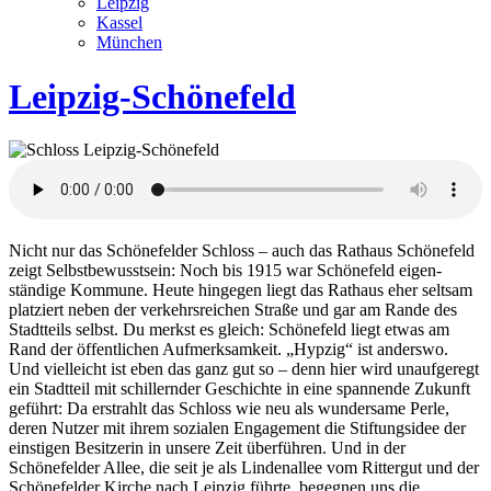
Leipzig
Kassel
München
Leipzig-Schönefeld
Nicht nur das Schönefelder Schloss – auch das Rathaus Schönefeld
zeigt Selbst­bewusst­sein: Noch bis 1915 war Schönefeld eigen­
ständige Kommune. Heute hingegen liegt das Rathaus eher seltsam
platziert neben der verkehrs­reichen Straße und gar am Rande des
Stadt­teils selbst. Du merkst es gleich: Schönefeld liegt etwas am
Rand der öffentlichen Aufmerk­samkeit. „Hypzig“ ist anderswo.
Und viel­leicht ist eben das ganz gut so – denn hier wird unauf­geregt
ein Stadtteil mit schillernder Geschichte in eine spannende Zukunft
geführt: Da erstrahlt das Schloss wie neu als wunder­same Perle,
deren Nutzer mit ihrem sozialen Engage­ment die Stiftungs­idee der
einstigen Besitzerin in unsere Zeit überführen. Und in der
Schönefelder Allee, die seit je als Lindenallee vom Rittergut und der
Schönefelder Kirche nach Leipzig führte, begegnen uns die