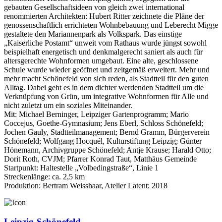
gebauten Gesellschafts­ideen von gleich zwei international
renommierten Architekten: Hubert Ritter zeichnete die Pläne der
genossen­schaftlich errichteten Wohn­bebauung und Leberecht Migge
gestaltete den Mariannen­park als Volkspark. Das einstige
„Kaiserliche Postamt“ unweit vom Rathaus wurde jüngst sowohl
beispiel­haft energetisch und denkmal­gerecht saniert als auch für
alters­gerechte Wohn­formen umgebaut. Eine alte, geschlossene
Schule wurde wieder geöffnet und zeitgemäß erweitert. Mehr und
mehr macht Schönefeld von sich reden, als Stadtteil für den guten
Alltag. Dabei geht es in dem dichter werden­den Stadtteil um die
Verknüpfung von Grün, um inte­grative Wohn­formen für Alle und
nicht zuletzt um ein soziales Miteinander.
Mit: Michael Berninger, Leipziger Gartenprogramm; Mario
Coccejus, Goethe-Gymnasium; Jens Eberl, Schloss Schönefeld;
Jochen Gauly, Stadtteilmanagement; Bernd Gramm, Bürgerverein
Schönefeld; Wolfgang Hocquél, Kulturstiftung Leipzig; Günter
Hönemann, Archivgruppe Schönefeld; Antje Krause; Harald Otto;
Dorit Roth, CVJM; Pfarrer Konrad Taut, Matthäus Gemeinde
Startpunkt: Haltestelle „Volbedingstraße“, Linie 1
Streckenlänge: ca. 2,5 km
Produktion: Bertram Weisshaar, Atelier Latent; 2018
Leipzig-Schönefeld