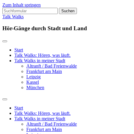
Zum Inhalt springen
Suchen
nach:
Talk Walks
Hör-Gänge durch Stadt und Land
Start
Talk Walks: Hören, was läuft.
Talk Walks in meiner Stadt
Altranft / Bad Freienwalde
Frankfurt am Main
Leipzig
Kassel
München
Suchfeld
ein-/ausblenden
Start
Talk Walks: Hören, was läuft.
Talk Walks in meiner Stadt
Altranft / Bad Freienwalde
Frankfurt am Main