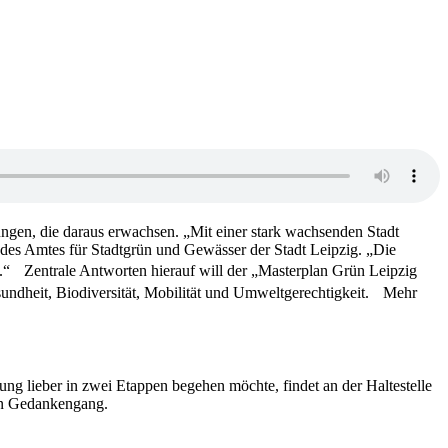
derungen, die daraus erwachsen. „Mit einer stark wachsenden Stadt
er des Amtes für Stadtgrün und Gewässer der Stadt Leipzig. „Die
“ Zentrale Ant­worten hierauf will der „Master­plan Grün Leipzig
Gesundheit, Biodiversität, Mobilität und Umweltgerechtigkeit. Mehr
­ung lieber in zwei Etappen begehen möchte, findet an der Halte­stelle
den Gedankengang.