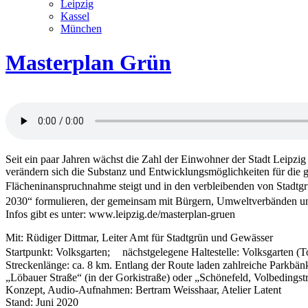
Leipzig
Kassel
München
Masterplan Grün
Seit ein paar Jahren wächst die Zahl der Einwohner der Stadt Leipzig s
verändern sich die Substanz und Entwicklungs­möglich­keiten für die g
Flächen­inanspruch­nahme steigt und in den ver­bleibenden von Stadt
2030“ formu­lieren, der gemein­sam mit Bürgern, Umwelt­ver­bänden un
Infos gibt es unter: www.leipzig.de/masterplan-gruen
Mit: Rüdiger Dittmar, Leiter Amt für Stadtgrün und Gewässer
Startpunkt: Volksgarten; nächstgelegene Haltestelle: Volksgarten (T
Streckenlänge: ca. 8 km. Entlang der Route laden zahl­reiche Park­bänk
„Löbauer Straße“ (in der Gorki­straße) oder „Schöne­feld, Volbeding­
Konzept, Audio-Aufnahmen: Bertram Weisshaar, Atelier Latent
Stand: Juni 2020