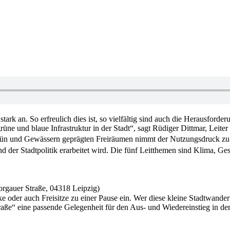
tark an. So erfreulich dies ist, so viel­fältig sind auch die Heraus­for
rüne und blaue Infrastruktur in der Stadt“, sagt Rüdiger Dittmar, Leit
grün und Gewässern geprägten Freir­äumen nimmt der Nutzungs­druck zu.
d der Stadt­politik erar­beitet wird. Die fünf Leitthemen sind Klima, 
orgauer Straße, 04318 Leipzig)
e oder auch Frei­sitze zu einer Pause ein. Wer diese kleine Stadt­wander
straße“ eine passende Gelegen­heit für den Aus- und Wieder­einstieg in 