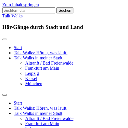
Zum Inhalt springen
Suchen
nach:
Talk Walks
Hör-Gänge durch Stadt und Land
Start
Talk Walks: Hören, was läuft.
Talk Walks in meiner Stadt
Altranft / Bad Freienwalde
Frankfurt am Main
Leipzig
Kassel
München
Suchfeld
ein-/ausblenden
Start
Talk Walks: Hören, was läuft.
Talk Walks in meiner Stadt
Altranft / Bad Freienwalde
Frankfurt am Main