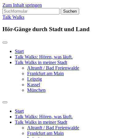
Zum Inhalt springen
Suchen
nach:
Talk Walks
Hör-Gänge durch Stadt und Land
Start
Talk Walks: Hören, was läuft.
Talk Walks in meiner Stadt
Altranft / Bad Freienwalde
Frankfurt am Main
Leipzig
Kassel
München
Suchfeld
ein-/ausblenden
Start
Talk Walks: Hören, was läuft.
Talk Walks in meiner Stadt
Altranft / Bad Freienwalde
Frankfurt am Main