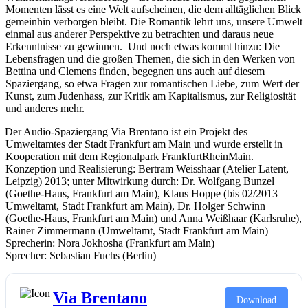
Momenten lässt es eine Welt aufscheinen, die dem alltäglichen Blick
gemeinhin verborgen bleibt. Die Romantik lehrt uns, unsere Umwelt
einmal aus anderer Perspektive zu betrachten und daraus neue
Erkenntnisse zu gewinnen. Und noch etwas kommt hinzu: Die
Lebensfragen und die großen Themen, die sich in den Werken von
Bettina und Clemens finden, begegnen uns auch auf diesem
Spaziergang, so etwa Fragen zur romantischen Liebe, zum Wert der
Kunst, zum Judenhass, zur Kritik am Kapitalismus, zur Religiosität
und anderes mehr.
Der Audio-Spaziergang Via Brentano ist ein Projekt des
Umweltamtes der Stadt Frankfurt am Main und wurde erstellt in
Kooperation mit dem Regionalpark FrankfurtRheinMain.
Konzeption und Realisierung: Bertram Weisshaar (Atelier Latent,
Leipzig) 2013; unter Mitwirkung durch: Dr. Wolfgang Bunzel
(Goethe-Haus, Frankfurt am Main), Klaus Hoppe (bis 02/2013
Umweltamt, Stadt Frankfurt am Main), Dr. Holger Schwinn
(Goethe-Haus, Frankfurt am Main) und Anna Weißhaar (Karlsruhe),
Rainer Zimmermann (Umweltamt, Stadt Frankfurt am Main)
Sprecherin: Nora Jokhosha (Frankfurt am Main)
Sprecher: Sebastian Fuchs (Berlin)
Via Brentano
Download