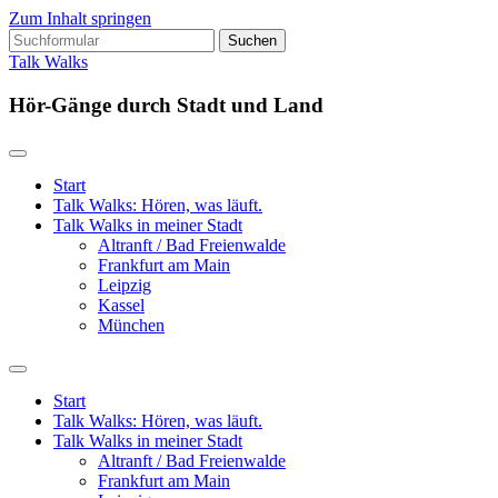
Zum Inhalt springen
Suchen
nach:
Talk Walks
Hör-Gänge durch Stadt und Land
Start
Talk Walks: Hören, was läuft.
Talk Walks in meiner Stadt
Altranft / Bad Freienwalde
Frankfurt am Main
Leipzig
Kassel
München
Suchfeld
ein-/ausblenden
Start
Talk Walks: Hören, was läuft.
Talk Walks in meiner Stadt
Altranft / Bad Freienwalde
Frankfurt am Main