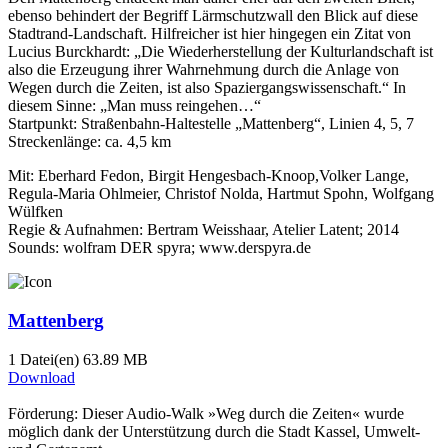
ebenso behindert der Begriff Lärm­schutz­wall den Blick auf diese
Stadt­rand-Land­schaft. Hilf­reicher ist hier hin­gegen ein Zitat von
Lucius Burckhardt: „Die Wieder­her­stellung der Kultur­land­schaft ist
also die Erzeugung ihrer Wahr­nehmung durch die Anlage von
Wegen durch die Zeiten, ist also Spazier­gangs­wissen­schaft.“ In
diesem Sinne: „Man muss reingehen…“
Startpunkt: Straßenbahn-Haltestelle „Mattenberg“, Linien 4, 5, 7
Streckenlänge: ca. 4,5 km
Mit: Eberhard Fedon, Birgit Hengesbach-Knoop,Volker Lange,
Regula-Maria Ohlmeier, Christof Nolda, Hartmut Spohn, Wolfgang
Wülfken
Regie & Aufnahmen: Bertram Weisshaar, Atelier Latent; 2014
Sounds: wolfram DER spyra; www.derspyra.de
Mattenberg
1 Datei(en)
63.89 MB
Download
Förderung: Dieser Audio-Walk »Weg durch die Zeiten« wurde
möglich dank der Unterstützung durch die Stadt Kassel, Umwelt-