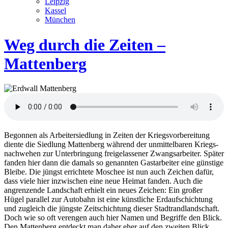
Leipzig
Kassel
München
Weg durch die Zeiten –
Mattenberg
Begonnen als Arbeiter­siedlung in Zeiten der Kriegs­vor­bereitung
diente die Siedlung Mattenberg während der unmittel­baren Kriegs­
nach­wehen zur Unter­bringung frei­ge­lassener Zwangs­arbeiter. Später
fanden hier dann die damals so genannten Gast­arbeiter eine günstige
Bleibe. Die jüngst errichtete Moschee ist nun auch Zeichen dafür,
dass viele hier inzwischen eine neue Heimat fanden. Auch die
angrenzende Landschaft erhielt ein neues Zeichen: Ein großer
Hügel parallel zur Autobahn ist eine künstliche Erdauf­schichtung
und zugleich die jüngste Zeit­schichtung dieser Stadt­rand­land­schaft.
Doch wie so oft verengen auch hier Namen und Begriffe den Blick.
Den Mattenberg entdeckt man daher eher auf den zweiten Blick,