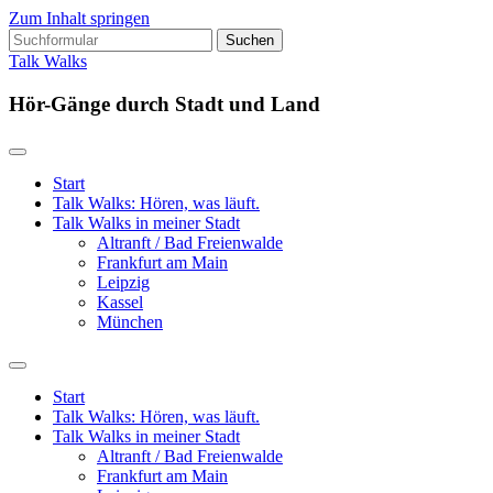
Zum Inhalt springen
Suchen
nach:
Talk Walks
Hör-Gänge durch Stadt und Land
Start
Talk Walks: Hören, was läuft.
Talk Walks in meiner Stadt
Altranft / Bad Freienwalde
Frankfurt am Main
Leipzig
Kassel
München
Suchfeld
ein-/ausblenden
Start
Talk Walks: Hören, was läuft.
Talk Walks in meiner Stadt
Altranft / Bad Freienwalde
Frankfurt am Main